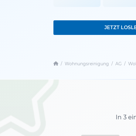
JETZT LOSL
/
Wohnungsreinigung
/
AG
/
Woh
In 3 e