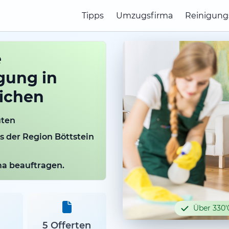
Tipps
Umzugsfirma
Reinigung
e
gung in
eichen
uten
s der Region Böttstein
rma beauftragen.
Über 330'
5 Offerten