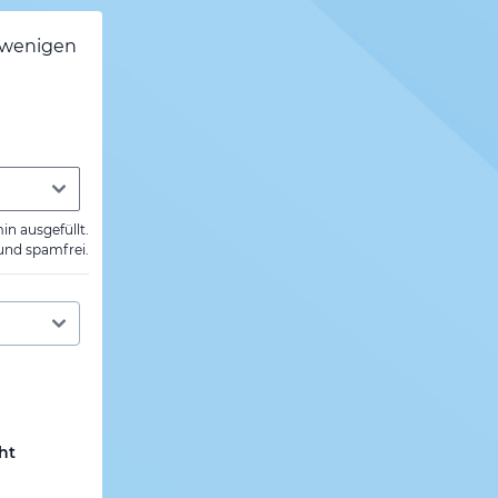
h wenigen
min ausgefüllt.
 und spamfrei.
ht