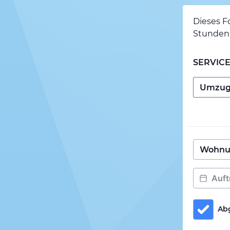
Dieses F
Stunden 
SERVIC
Ab