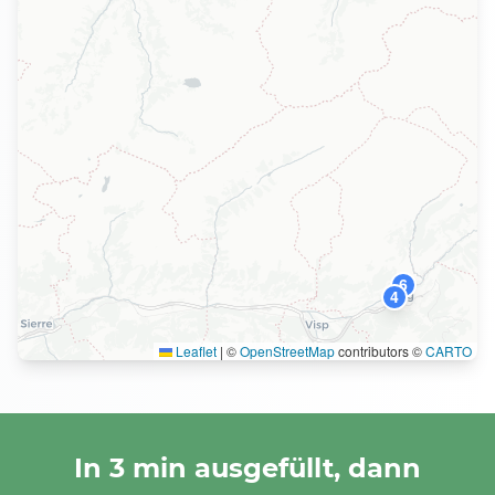
6
4
Leaflet
|
©
OpenStreetMap
contributors ©
CARTO
In 3 min ausgefüllt, dann