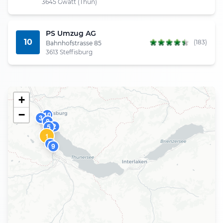
3645 Gwatt (Thun)
PS Umzug AG
10
(183)
Bahnhofstrasse 85
3613 Steffisburg
+
−
10
3
8
2
5
1
7
9