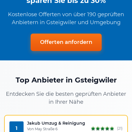
sparen Sie bis zu 30%
Kostenlose Offerten von über 190 geprüften
Anbietern in Gsteigwiler und Umgebung
Offerten anfordern
Top Anbieter in Gsteigwiler
Entdecken Sie die besten geprüften Anbieter
in Ihrer Nähe
Jakub Umzug & Reinigung
1
(21)
Von May Straße 6