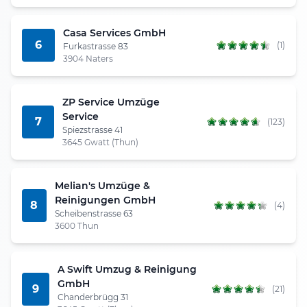
Casa Services GmbH
6
(1)
Furkastrasse 83
3904 Naters
ZP Service Umzüge
Service
7
(123)
Spiezstrasse 41
3645 Gwatt (Thun)
Melian's Umzüge &
Reinigungen GmbH
8
(4)
Scheibenstrasse 63
3600 Thun
A Swift Umzug & Reinigung
GmbH
9
(21)
Chanderbrügg 31