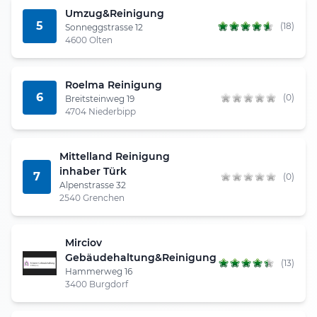
Umzug&Reinigung
5
(18)
Sonneggstrasse 12
4600 Olten
Roelma Reinigung
6
(0)
Breitsteinweg 19
4704 Niederbipp
Mittelland Reinigung
inhaber Türk
7
(0)
Alpenstrasse 32
2540 Grenchen
Mirciov
Gebäudehaltung&Reinigung
(13)
Hammerweg 16
3400 Burgdorf