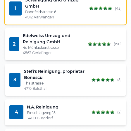
GmbH
1
(43)
Bannfeldstrasse 6
4912 Aarwangen
Edelweiss Umzug und
Reinigung GmbH
2
(150)
4c Mühlackerstrasse
4563 Gerlafingen
Stefi's Reinigung, proprietar
Bonescu
3
(5)
Thalstrasse 1
4710 Balsthal
N.A. Reinigung
4
(2)
Einschlagweg 15
3400 Burgdorf