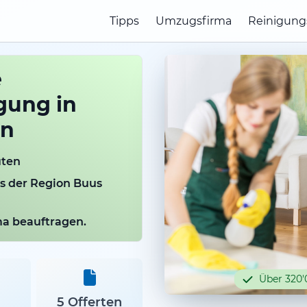
Tipps
Umzugsfirma
Reinigung
e
gung in
en
uten
us der Region Buus
rma beauftragen.
Über 320'
5 Offerten