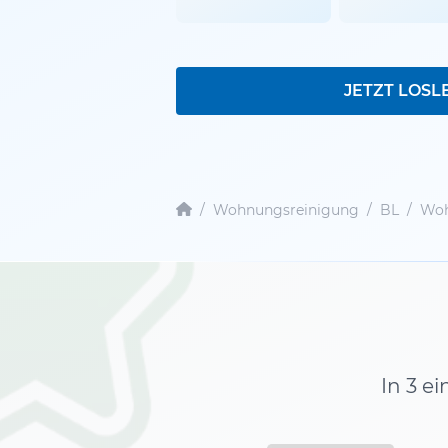
JETZT LOSL
/
Wohnungsreinigung
/
BL
/
Woh
In 3 e