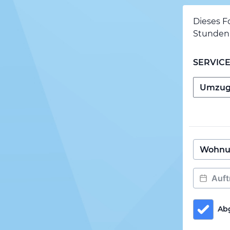
Dieses F
Stunden 
SERVIC
Ab