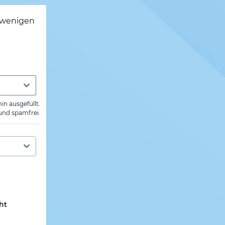
h wenigen
min ausgefüllt.
 und spamfrei.
ht