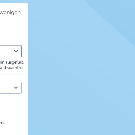
h wenigen
min ausgefüllt.
 und spamfrei.
ht