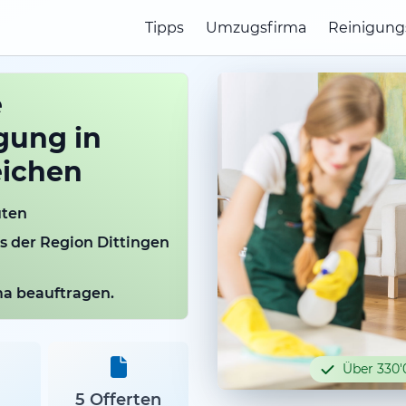
Tipps
Umzugsfirma
Reinigung
e
gung in
eichen
uten
us der Region Dittingen
rma beauftragen.
Über 330'
5 Offerten