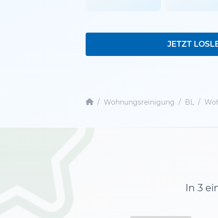
JETZT LOSL
/
Wohnungsreinigung
/
BL
/
Woh
In 3 e