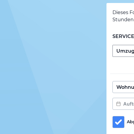
Dieses F
Stunden 
SERVIC
Ab