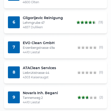
4600 Olten
Gligorijevic Reinigung
6
(13)
Lehmgrube 47
4657 Dulliken
EVO Clean GmbH
7
(0)
Erzenbergstrasse 49a
4410 Liestal
ATAClean Services
8
(0)
Liebrütistrasse 44
4303 Kaiseraugst
Novaris Inh. Begani
9
(2)
Tannenweg 2
4410 Liestal