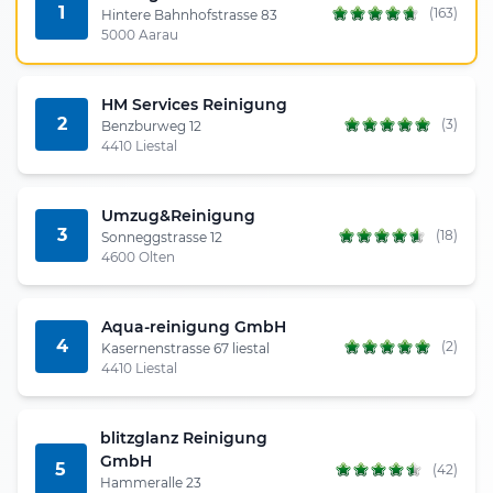
1
(163)
Hintere Bahnhofstrasse 83
5000 Aarau
HM Services Reinigung
2
(3)
Benzburweg 12
4410 Liestal
Umzug&Reinigung
3
(18)
Sonneggstrasse 12
4600 Olten
Aqua-reinigung GmbH
4
(2)
Kasernenstrasse 67 liestal
4410 Liestal
blitzglanz Reinigung
GmbH
5
(42)
Hammeralle 23