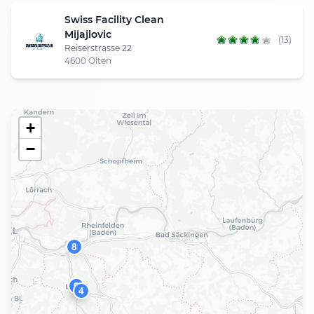
Swiss Facility Clean
Mijajlovic
(13)
Reiserstrasse 22
4600 Olten
+
−
8
2
7
9
4