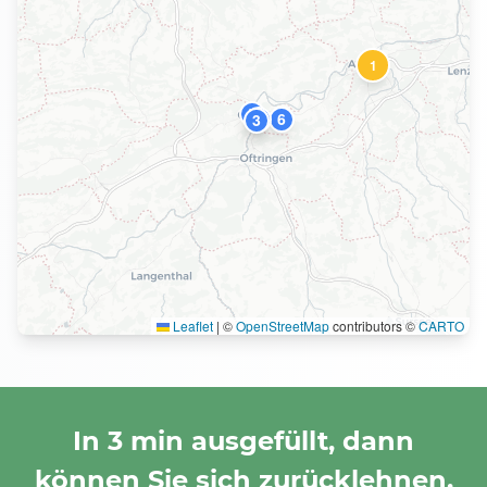
1
5
10
6
3
Leaflet
|
©
OpenStreetMap
contributors ©
CARTO
In 3 min ausgefüllt, dann
können Sie sich zurücklehnen.