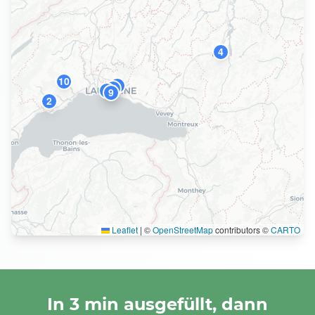
4
10
6
7
3
9
2
Leaflet
|
©
OpenStreetMap
contributors ©
CARTO
In 3 min ausgefüllt, dann