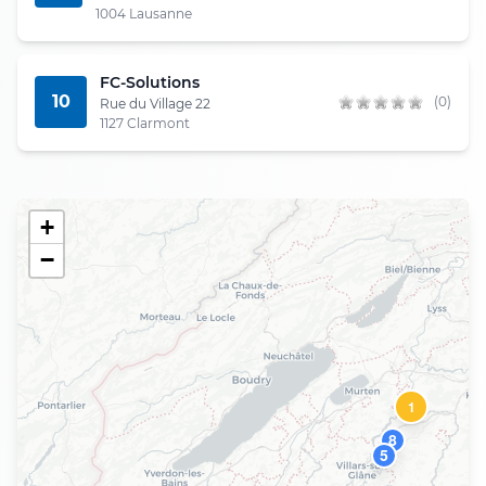
1004 Lausanne
FC-Solutions
10
(0)
Rue du Village 22
1127 Clarmont
+
−
1
8
5