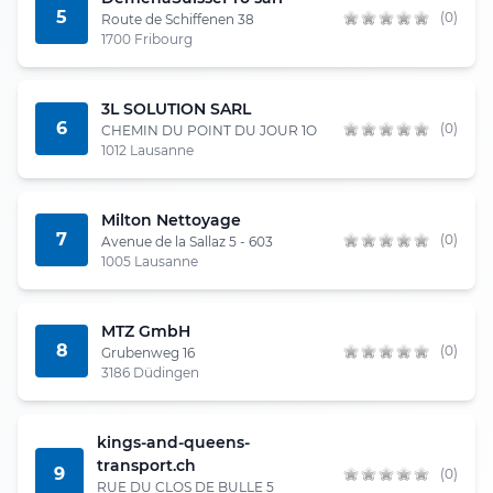
5
(0)
Route de Schiffenen 38
1700 Fribourg
3L SOLUTION SARL
6
(0)
CHEMIN DU POINT DU JOUR 1O
1012 Lausanne
Milton Nettoyage
7
(0)
Avenue de la Sallaz 5 - 603
1005 Lausanne
MTZ GmbH
8
(0)
Grubenweg 16
3186 Düdingen
kings-and-queens-
transport.ch
9
(0)
RUE DU CLOS DE BULLE 5