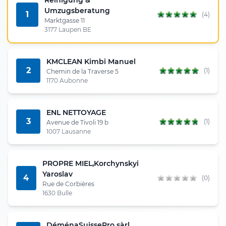
Umzugsberatung
1
(4)
Marktgasse 11
3177 Laupen BE
KMCLEAN Kimbi Manuel
2
(1)
Chemin de la Traverse 5
1170 Aubonne
ENL NETTOYAGE
3
(1)
Avenue de Tivoli 19 b
1007 Lausanne
PROPRE MIEL,Korchynskyi
Yaroslav
4
(0)
Rue de Corbières
1630 Bulle
DéménaSuissePro sàrl