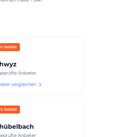
hr beliebt
hwyz
geprüfte Anbieter
ieter vergleichen
hr beliebt
hübelbach
geprüfte Anbieter