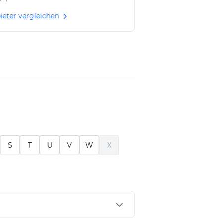
ieter vergleichen
S
T
U
V
W
X