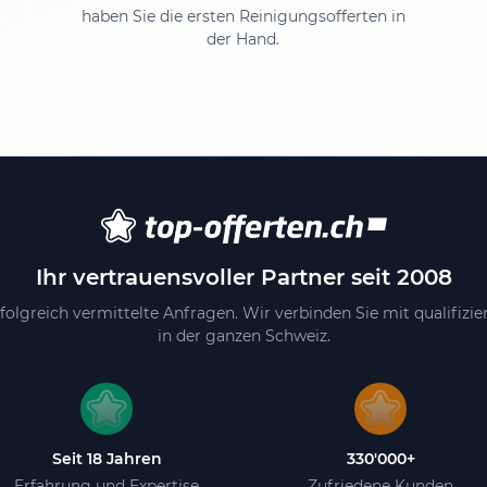
haben Sie die ersten Reinigungsofferten in
der Hand.
Ihr vertrauensvoller Partner seit 2008
folgreich vermittelte Anfragen. Wir verbinden Sie mit qualifizi
in der ganzen Schweiz.
Seit 18 Jahren
330'000+
Erfahrung und Expertise
Zufriedene Kunden