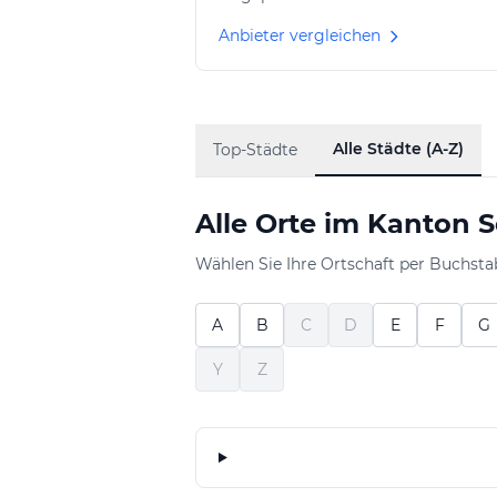
Anbieter vergleichen
Alle Städte (A-Z)
Top-Städte
Alle Orte im Kanton 
Wählen Sie Ihre Ortschaft per Buchsta
A
B
C
D
E
F
G
Y
Z