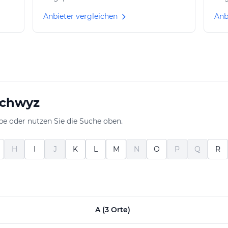
Anbieter vergleichen
Anb
Schwyz
be oder nutzen Sie die Suche oben.
H
I
J
K
L
M
N
O
P
Q
R
A (3 Orte)