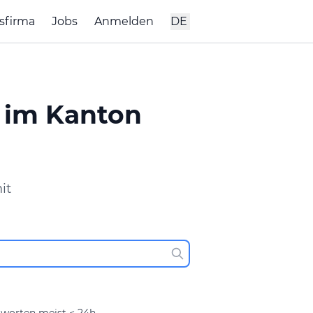
sfirma
Jobs
Anmelden
DE
 im Kanton
it
worten meist < 24h