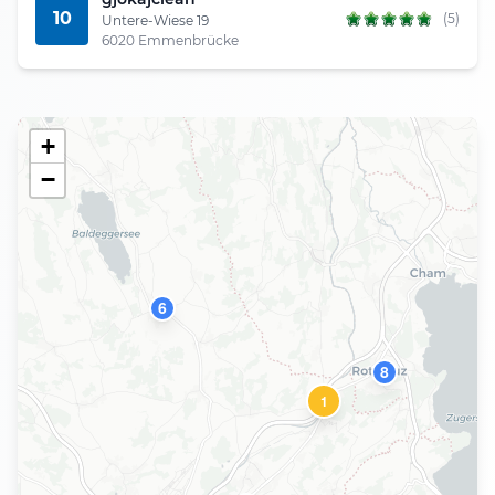
10
(5)
Untere-Wiese 19
6020 Emmenbrücke
+
−
6
8
1