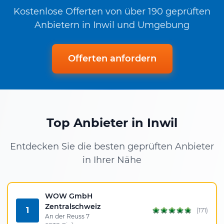
Kostenlose Offerten von über 190 geprüften
Anbietern in Inwil und Umgebung
Offerten anfordern
Top Anbieter in Inwil
Entdecken Sie die besten geprüften Anbieter
in Ihrer Nähe
WOW GmbH
Zentralschweiz
1
(171)
An der Reuss 7