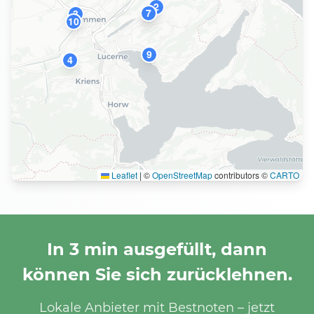
2
5
7
3
10
9
4
Leaflet
|
©
OpenStreetMap
contributors ©
CARTO
In 3 min ausgefüllt, dann
können Sie sich zurücklehnen.
Lokale Anbieter mit Bestnoten – jetzt