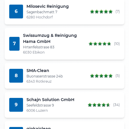
Milosevic Reinigung
6
(7)
Sagenbachmatt 7
6280 Hochdorf
Swissumzug & Reinigung
Hama GmbH
7
(10)
Hrtenfelsstrase 83
6030 Ebikon
SMA-Clean
8
(5)
Buonaserstrasse 24b
6343 Rotkreuz
Schajn Solution GmbH
9
(34)
Seefeldstrasse 9
6006 Luzern
gjokajclean