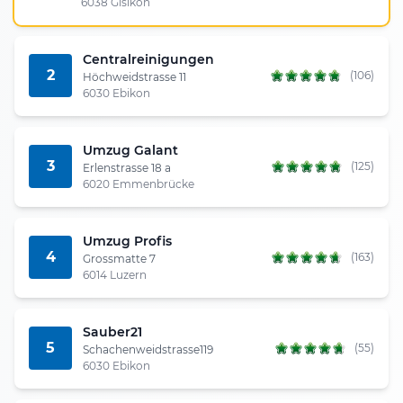
6038 Gisikon
Centralreinigungen
2
(106)
Höchweidstrasse 11
6030 Ebikon
Umzug Galant
3
(125)
Erlenstrasse 18 a
6020 Emmenbrücke
Umzug Profis
4
(163)
Grossmatte 7
6014 Luzern
Sauber21
5
(55)
Schachenweidstrasse119
6030 Ebikon