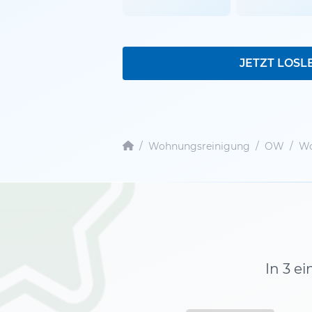
JETZT LOSL
/
Wohnungsreinigung
/
OW
/
Wo
In 3 e