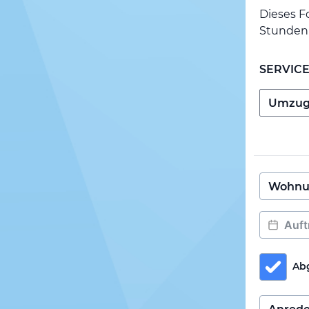
Dieses F
Stunden 
SERVIC
Ab