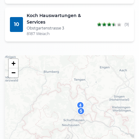
Koch Hauswartungen &
Services
10
(9)
Obstgartenstrasse 3
8187 Weiach
+
−
4
5