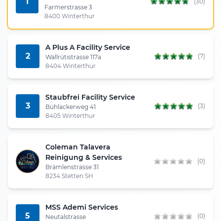
1
(30)
Farmerstrasse 3
8400 Winterthur
A Plus A Facility Service
2
(7)
Wallrütistrasse 117a
8404 Winterthur
Staubfrei Facility Service
3
(3)
Bühlackerweg 41
8405 Winterthur
Coleman Talavera
Reinigung & Services
(0)
Brämlenstrasse 31
8234 Stetten SH
MSS Ademi Services
5
(0)
Neutalstrasse