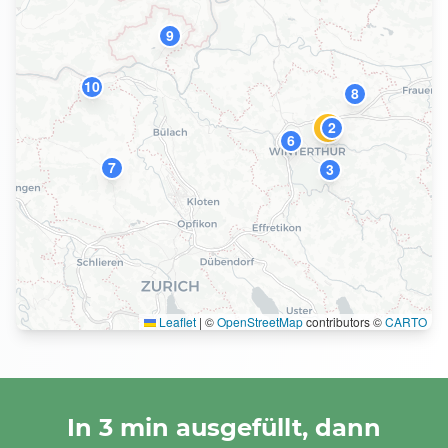
9
10
8
2
1
6
7
3
Leaflet
|
©
OpenStreetMap
contributors ©
CARTO
In 3 min ausgefüllt, dann