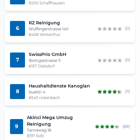
8200 Schaffhausen
RZ Reinigung
6
(0)
Wülflingerstrasse 140
8408 Winterthur
SwissPrio GmbH
7
(0)
Biologiestrasse 11
8157 Dielsdorf
Haushaltdienste Kanoglan
8
(11)
buelstr 4
8545 rickenbach
Akinci Mega Umzug
Reinigung
9
(88)
Tannewäg 18
8197 Rafz