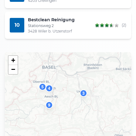
4203 Grellingen
Bestclean Reinigung
10
(2)
Stationsweg 2
3428 Wiler b. Utzenstorf
+
−
5
4
3
9