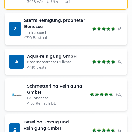
3428 Wiler b. Utzenstorf
Stefi's Reinigung, proprietar
Bonescu
2
(5)
Thalstrasse 1
4710 Balsthal
Aqua-reinigung GmbH
3
(2)
Kasernenstrasse 67 liestal
4410 Liestal
Schmetterling Reinigung
GmbH
(62)
Brunngasse 1
4153 Reinach BL
Baselino Umzug und
Reinigung GmbH
5
(3)