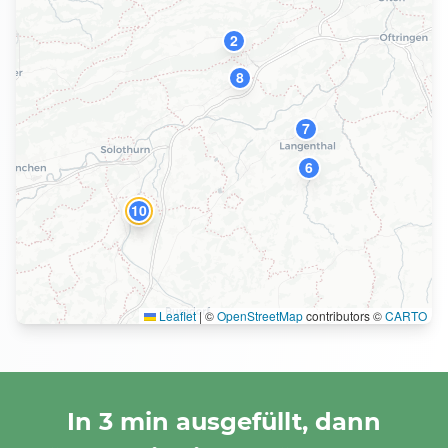
2
8
7
6
10
1
Leaflet
|
©
OpenStreetMap
contributors ©
CARTO
In 3 min ausgefüllt, dann