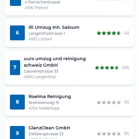
4 Reinacherstrasse
4106 Therwil
illi Umzug Inh. Saloum
6
(4)
Langenthalstrasse 1
4932 Lotzwil
uurs umzug und reinigung
schweiz GmbH
7
(53)
Gaswerkstrasse 33
4900 Langenthal
Roelma Reinigung
8
(0)
Breitsteinweg 19
4704 Niederbipp
GlanzClean GmbH
9
(0)
Delsbergstrasse 32