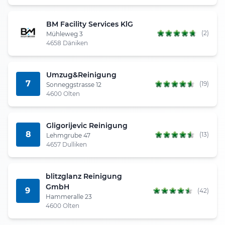
BM Facility Services KlG
(2)
Mühleweg 3
4658 Däniken
Umzug&Reinigung
7
(19)
Sonneggstrasse 12
4600 Olten
Gligorijevic Reinigung
8
(13)
Lehmgrube 47
4657 Dulliken
blitzglanz Reinigung
GmbH
9
(42)
Hammeralle 23
4600 Olten