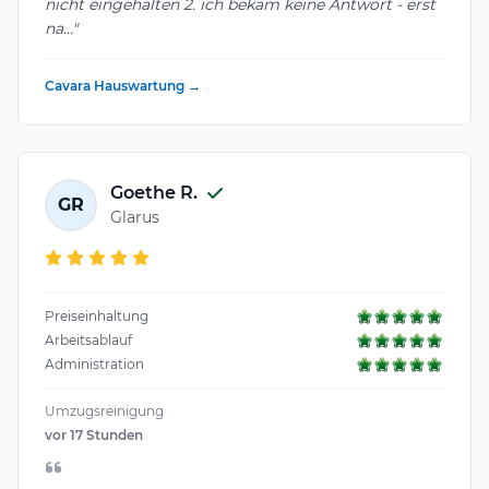
nicht eingehalten 2. ich bekam keine Antwort - erst
na..."
Cavara Hauswartung →
Goethe R.
GR
Glarus
Preiseinhaltung
Arbeitsablauf
Administration
Umzugsreinigung
vor 17 Stunden