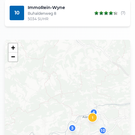
ImmoRein-Wyne
10
(7)
Buhaldenweg 8
5034 SUHR
+
−
4
1
3
10