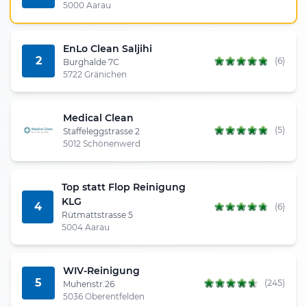
5000 Aarau
EnLo Clean Saljihi
2
(6)
Burghalde 7C
5722 Gränichen
Medical Clean
(5)
Staffeleggstrasse 2
5012 Schönenwerd
Top statt Flop Reinigung
KLG
4
(6)
Rütmattstrasse 5
5004 Aarau
WIV-Reinigung
5
(245)
Muhenstr.26
5036 Oberentfelden