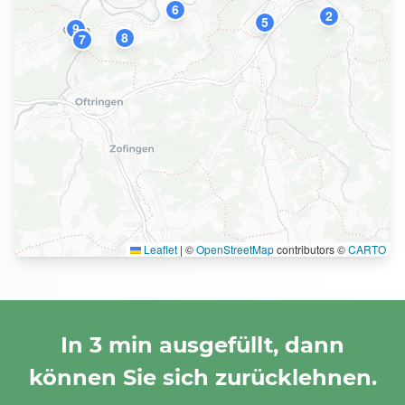
6
2
5
9
8
7
Leaflet
|
©
OpenStreetMap
contributors ©
CARTO
In 3 min ausgefüllt, dann
können Sie sich zurücklehnen.