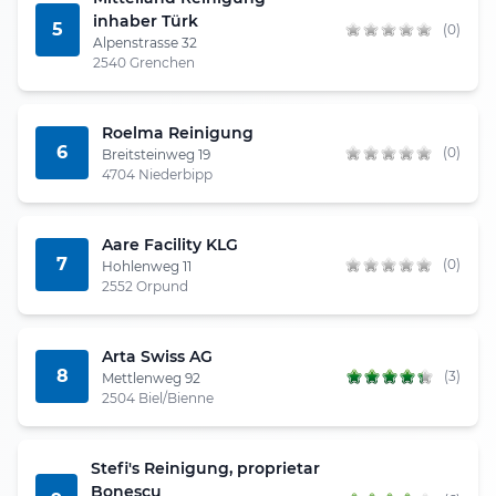
inhaber Türk
5
(0)
Alpenstrasse 32
2540 Grenchen
Roelma Reinigung
6
(0)
Breitsteinweg 19
4704 Niederbipp
Aare Facility KLG
7
(0)
Hohlenweg 11
2552 Orpund
Arta Swiss AG
8
(3)
Mettlenweg 92
2504 Biel/Bienne
Stefi's Reinigung, proprietar
Bonescu