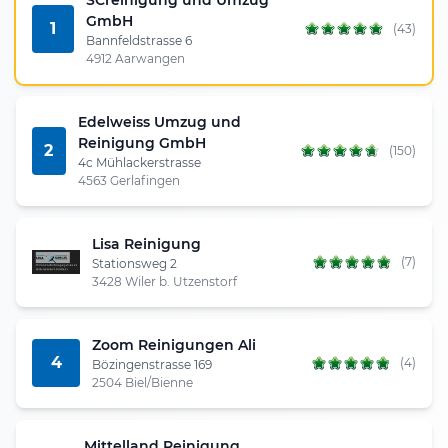
GmbH
1
(43)
Bannfeldstrasse 6
4912 Aarwangen
Edelweiss Umzug und
Reinigung GmbH
2
(150)
4c Mühlackerstrasse
4563 Gerlafingen
Lisa Reinigung
(7)
Stationsweg 2
3428 Wiler b. Utzenstorf
Zoom Reinigungen Ali
4
(4)
Bözingenstrasse 169
2504 Biel/Bienne
Mittelland Reinigung