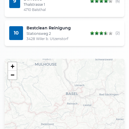
9
(6)
Thalstrasse 1
4710 Balsthal
Bestclean Reinigung
10
(2)
Stationsweg 2
3428 Wiler b. Utzenstorf
+
−