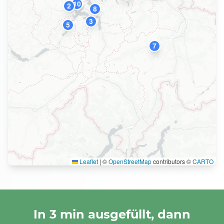
10
2
8
3
5
9
7
Leaflet
|
©
OpenStreetMap
contributors ©
CARTO
In 3 min ausgefüllt, dann