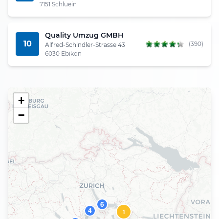
7151 Schluein
Quality Umzug GMBH
10
(390)
Alfred-Schindler-Strasse 43
6030 Ebikon
+
−
6
4
1