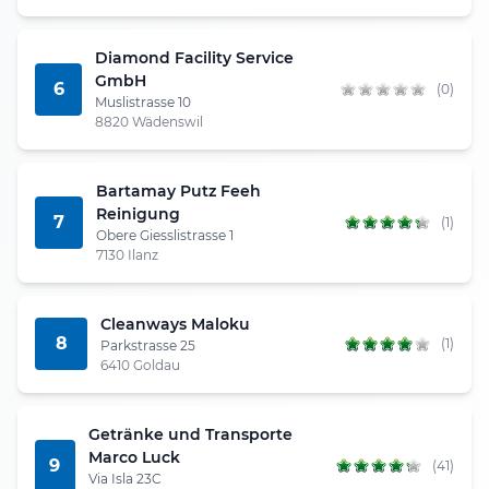
Diamond Facility Service
GmbH
6
(0)
Muslistrasse 10
8820 Wädenswil
Bartamay Putz Feeh
Reinigung
7
(1)
Obere Giesslistrasse 1
7130 Ilanz
Cleanways Maloku
8
(1)
Parkstrasse 25
6410 Goldau
Getränke und Transporte
Marco Luck
9
(41)
Via Isla 23C