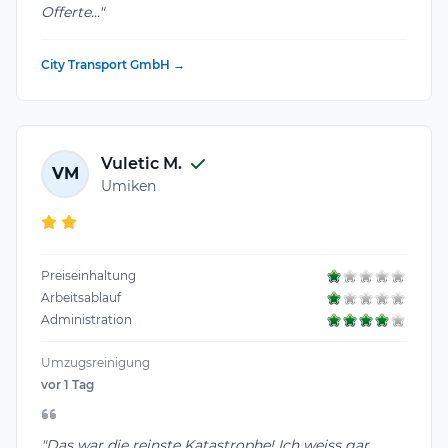
Offerte..."
City Transport GmbH →
Vuletic M.
VM
Umiken
Preiseinhaltung
Arbeitsablauf
Administration
Umzugsreinigung
vor 1 Tag
"Das war die reinste Katastrophe! Ich weiss gar