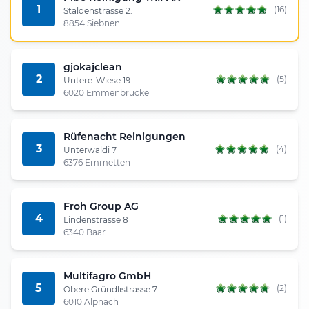
1
(16)
Staldenstrasse 2.
8854 Siebnen
gjokajclean
2
(5)
Untere-Wiese 19
6020 Emmenbrücke
Rüfenacht Reinigungen
3
(4)
Unterwaldi 7
6376 Emmetten
Froh Group AG
4
(1)
Lindenstrasse 8
6340 Baar
Multifagro GmbH
5
(2)
Obere Gründlistrasse 7
6010 Alpnach