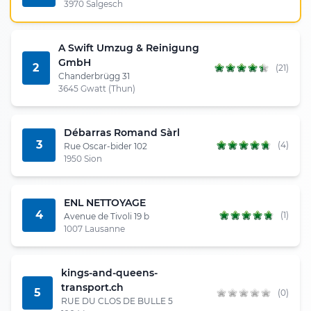
3970 Salgesch
A Swift Umzug & Reinigung
GmbH
2
(21)
Chanderbrügg 31
3645 Gwatt (Thun)
Débarras Romand Sàrl
3
(4)
Rue Oscar-bider 102
1950 Sion
ENL NETTOYAGE
4
(1)
Avenue de Tivoli 19 b
1007 Lausanne
kings-and-queens-
transport.ch
5
(0)
RUE DU CLOS DE BULLE 5