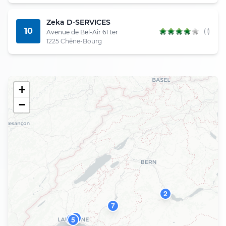
Zeka D-SERVICES
10
(1)
Avenue de Bel-Air 61 ter
1225 Chêne-Bourg
+
−
2
7
6
4
5