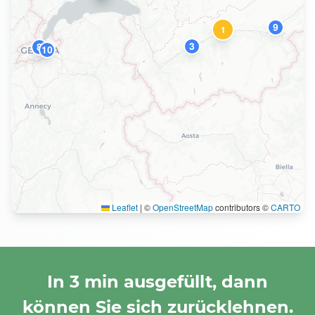
9
1
3
8
10
Leaflet
|
©
OpenStreetMap
contributors ©
CARTO
In 3 min ausgefüllt, dann
können Sie sich zurücklehnen.