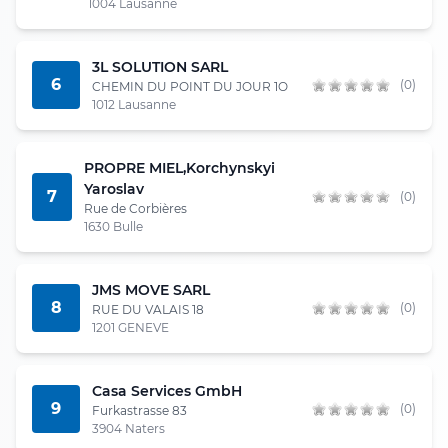
1004 Lausanne
3L SOLUTION SARL
6
(0)
CHEMIN DU POINT DU JOUR 1O
1012 Lausanne
PROPRE MIEL,Korchynskyi
Yaroslav
7
(0)
Rue de Corbières
1630 Bulle
JMS MOVE SARL
8
(0)
RUE DU VALAIS 18
1201 GENEVE
Casa Services GmbH
9
(0)
Furkastrasse 83
3904 Naters