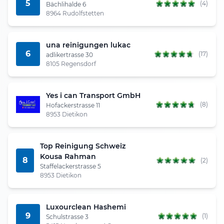
5
(4)
Bächlihalde 6
8964 Rudolfstetten
una reinigungen lukac
6
(17)
adlikertrasse 30
8105 Regensdorf
Yes i can Transport GmbH
(8)
Hofackerstrasse 11
8953 Dietikon
Top Reinigung Schweiz
Kousa Rahman
8
(2)
Staffelackerstrasse 5
8953 Dietikon
Luxourclean Hashemi
9
(1)
Schulstrasse 3