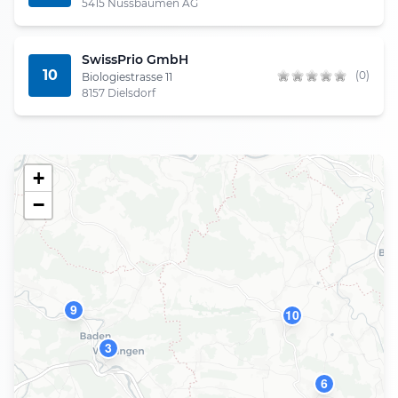
5415 Nussbaumen AG
SwissPrio GmbH
10
(0)
Biologiestrasse 11
8157 Dielsdorf
+
−
9
10
3
6