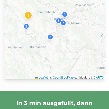
4
1
8
7
2
5
Leaflet
|
©
OpenStreetMap
contributors ©
CARTO
In 3 min ausgefüllt, dann