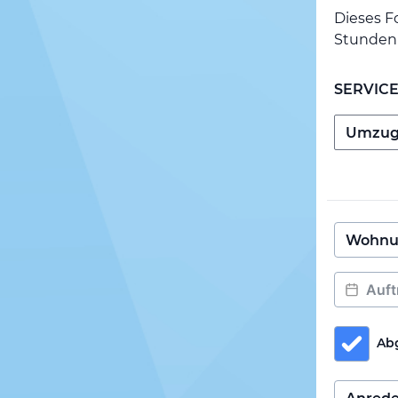
Dieses F
Stunden 
SERVIC
Ab