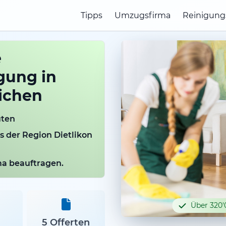
Tipps
Umzugsfirma
Reinigung
e
gung in
eichen
uten
s der Region Dietlikon
rma beauftragen.
Über 320'
5 Offerten