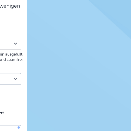
h wenigen
min ausgefüllt.
 und spamfrei.
ht