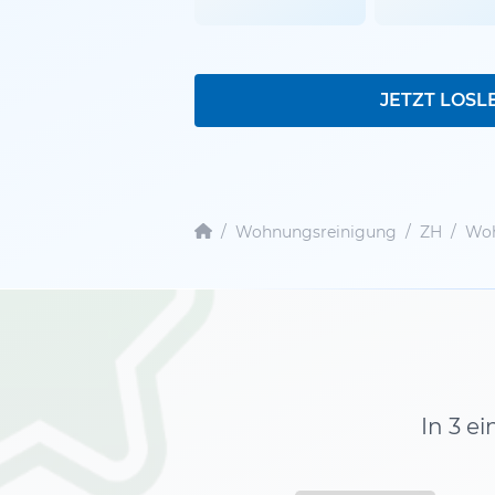
JETZT LOSL
/
Wohnungsreinigung
/
ZH
/
Woh
In 3 e