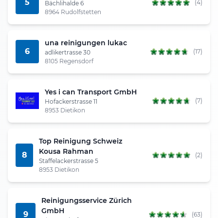
5
(4)
Bächlihalde 6
8964 Rudolfstetten
una reinigungen lukac
6
(17)
adlikertrasse 30
8105 Regensdorf
Yes i can Transport GmbH
(7)
Hofackerstrasse 11
8953 Dietikon
Top Reinigung Schweiz
Kousa Rahman
8
(2)
Staffelackerstrasse 5
8953 Dietikon
Reinigungsservice Zürich
GmbH
9
(63)