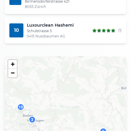
Birmensdorferstrasse 421
8055 Zürich
Luxourclean Hashemi
10
(1)
Schulstrasse 3
5415 Nussbaumen AG
+
−
10
3