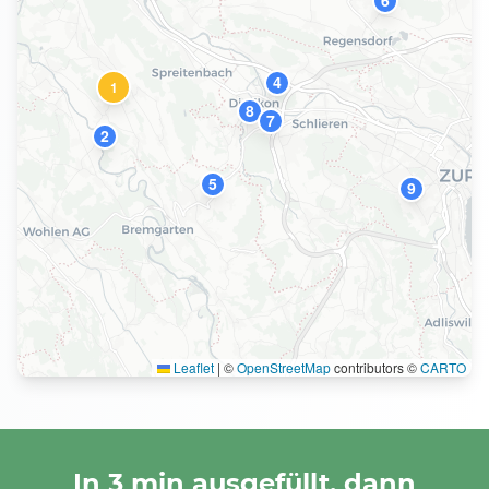
6
4
1
8
7
2
5
9
Leaflet
|
©
OpenStreetMap
contributors ©
CARTO
In 3 min ausgefüllt, dann