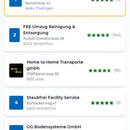
Rainstrasse 42
8484 Theilingen
FEE Umzug Reinigung &
Entsorgung
2
(144)
Rudolf-Dieselstrasse 28
8404 Winterthur
Home to Home Transporte
gmbh
(161)
Pfäffikerstrasse 38
8610 uster
Staubfrei Facility Service
4
(3)
Bühlackerweg 41
8405 Winterthur
GG Bodensysteme GmbH