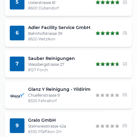
5
(2)
Usterstrasse 61
8600 Dübendorf
Adler Facility Service GmbH
6
(3)
Bahnhofstrasse 39
8620 Wetzikon
Sauber Reinigungen
7
(2)
Wassbergstrasse 27
8127 Forch
Glanz Y Reinigung - Yildirim
(0)
Chüeferistrasse 9
8320 Fehraltorf
Gralo GmbH
9
(0)
Steinwiesstrasse 42a
8330 Pfäffikon ZH