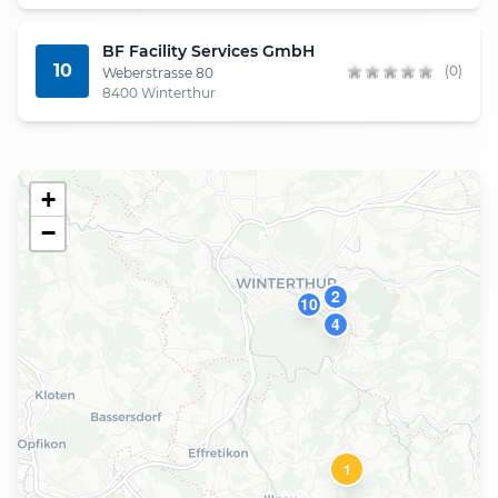
BF Facility Services GmbH
10
(0)
Weberstrasse 80
8400 Winterthur
+
−
2
10
4
1