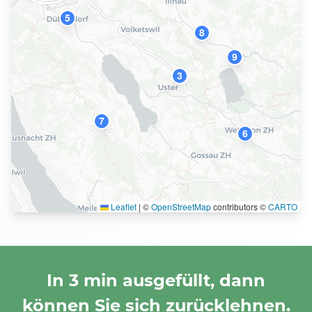
5
8
9
3
7
6
Leaflet
|
©
OpenStreetMap
contributors ©
CARTO
In 3 min ausgefüllt, dann
können Sie sich zurücklehnen.