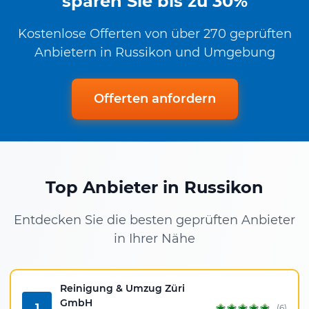
sparen Sie bis zu 30%
Kostenlose Offerten von über 270 geprüften
Anbietern in Russikon und Umgebung
Offerten anfordern
Top Anbieter in Russikon
Entdecken Sie die besten geprüften Anbieter
in Ihrer Nähe
Reinigung & Umzug Züri
GmbH
1
(6)